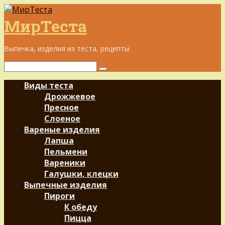
Перейти
к
МирТеста
контенту
Выпечка, изделия из теста, рецепты
Поиск:
Виды теста
Дрожжевое
Пресное
Слоеное
Вареные изделия
Лапша
Пельмени
Вареники
Галушки, клецки
Выпечные изделия
Пироги
К обеду
Пицца