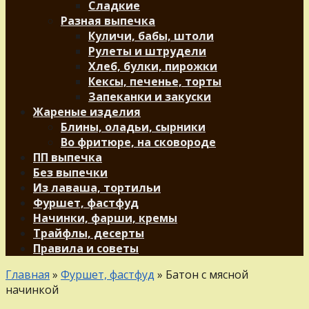
Сладкие
Разная выпечка
Куличи, бабы, штоли
Рулеты и штрудели
Хлеб, булки, пирожки
Кексы, печенье, торты
Запеканки и закуски
Жареные изделия
Блины, оладьи, сырники
Во фритюре, на сковороде
ПП выпечка
Без выпечки
Из лаваша, тортильи
Фуршет, фастфуд
Начинки, фарши, кремы
Трайфлы, десерты
Правила и советы
Главная
»
Фуршет, фастфуд
»
Батон с мясной
начинкой