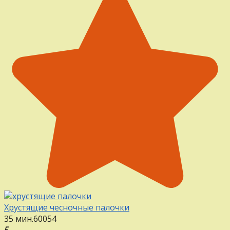
Хрустящие чесночные палочки
35 мин.
60
0
54
5