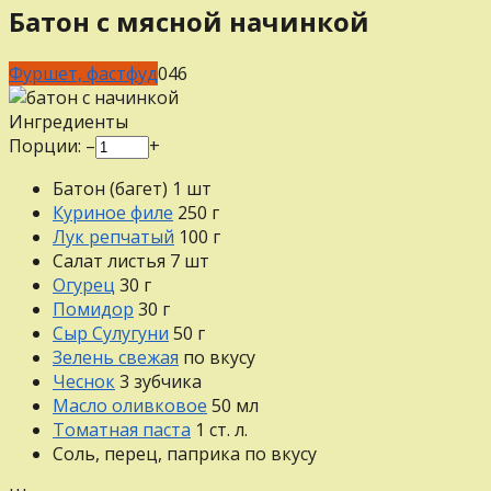
Батон с мясной начинкой
Фуршет, фастфуд
0
46
Ингредиенты
Порции:
–
+
Батон (багет)
1
шт
Куриное филе
250
г
Лук репчатый
100
г
Салат листья
7
шт
Огурец
30
г
Помидор
30
г
Сыр Сулугуни
50
г
Зелень свежая
по вкусу
Чеснок
3
зубчика
Масло оливковое
50
мл
Томатная паста
1
ст. л.
Соль, перец, паприка
по вкусу