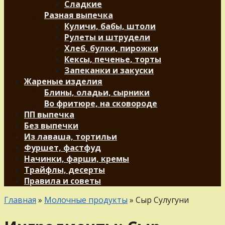
Сладкие
Разная выпечка
Куличи, бабы, штоли
Рулеты и штрудели
Хлеб, булки, пирожки
Кексы, печенье, торты
Запеканки и закуски
Жареные изделия
Блины, оладьи, сырники
Во фритюре, на сковороде
ПП выпечка
Без выпечки
Из лаваша, тортильи
Фуршет, фастфуд
Начинки, фарши, кремы
Трайфлы, десерты
Правила и советы
Главная
»
Молочные продукты
»
Сыр Сулугуни