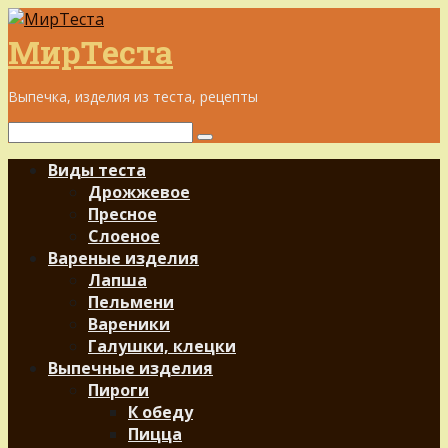
Перейти
к
МирТеста
контенту
Выпечка, изделия из теста, рецепты
Поиск:
Виды теста
Дрожжевое
Пресное
Слоеное
Вареные изделия
Лапша
Пельмени
Вареники
Галушки, клецки
Выпечные изделия
Пироги
К обеду
Пицца