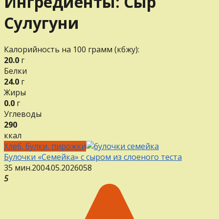
Ингредиенты:
Сыр
Сулугуни
Калорийность на 100 грамм (кбжу):
20.0
г
Белки
24.0
г
Жиры
0.0
г
Углеводы
290
ккал
Хлеб, булки, пирожки
Булочки «Семейка» с сыром из слоеного теста
35 мин.
20
04.05.2026
0
58
5