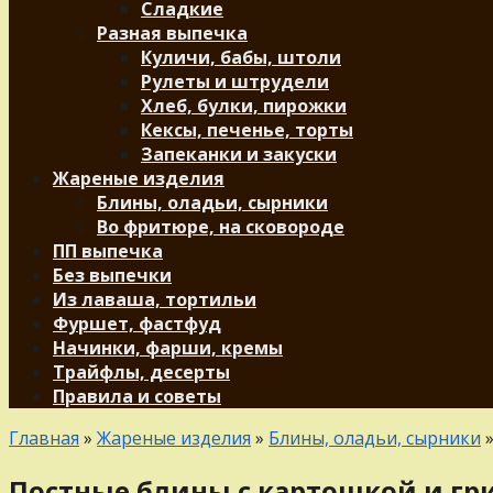
Сладкие
Разная выпечка
Куличи, бабы, штоли
Рулеты и штрудели
Хлеб, булки, пирожки
Кексы, печенье, торты
Запеканки и закуски
Жареные изделия
Блины, оладьи, сырники
Во фритюре, на сковороде
ПП выпечка
Без выпечки
Из лаваша, тортильи
Фуршет, фастфуд
Начинки, фарши, кремы
Трайфлы, десерты
Правила и советы
Главная
»
Жареные изделия
»
Блины, оладьи, сырники
Постные блины с картошкой и г