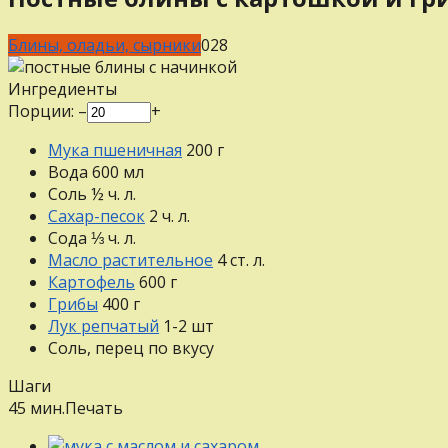
Блины, оладьи, сырники
0
28
Ингредиенты
Порции:
–
+
Мука пшеничная
200
г
Вода
600
мл
Соль
½
ч. л.
Сахар-песок
2
ч. л.
Сода
⅓
ч. л.
Масло растительное
4
ст. л.
Картофель
600
г
Грибы
400
г
Лук репчатый
1-2
шт
Соль, перец
по вкусу
Шаги
45 мин.
Печать