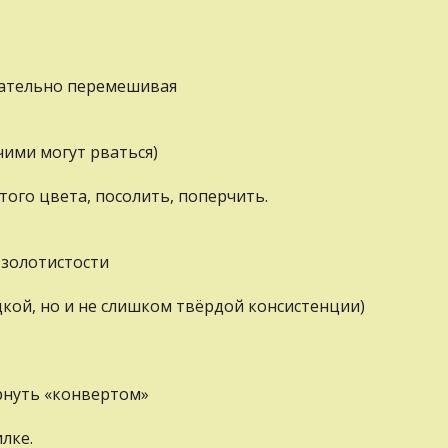
щательно перемешивая
чими могут рваться)
того цвета, посолить, поперчить.
 золотистости
кой, но и не слишком твёрдой консистенции)
ернуть «конвертом»
лке.