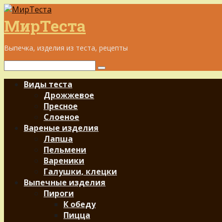
Перейти
к
МирТеста
контенту
Выпечка, изделия из теста, рецепты
Поиск:
Виды теста
Дрожжевое
Пресное
Слоеное
Вареные изделия
Лапша
Пельмени
Вареники
Галушки, клецки
Выпечные изделия
Пироги
К обеду
Пицца