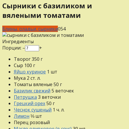
Сырники с базиликом и
вялеными томатами
Блины, оладьи, сырники
0
54
Ингредиенты
Порции:
–
+
Творог
350
г
Сыр
100
г
Яйцо куриное
1
шт
Мука
2
ст. л.
Томаты вяленые
50
г
Базилик свежий
5
веточек
Петрушка
3
веточки
Грецкий орех
50
г
Чеснок сушеный
1
ч. л.
Лимон
⅓
шт
Перец розовый
Масло оливковое (в соус)
30
мл