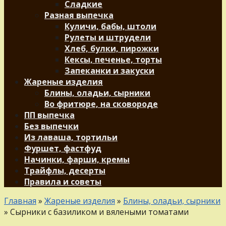
Сладкие
Разная выпечка
Куличи, бабы, штоли
Рулеты и штрудели
Хлеб, булки, пирожки
Кексы, печенье, торты
Запеканки и закуски
Жареные изделия
Блины, оладьи, сырники
Во фритюре, на сковороде
ПП выпечка
Без выпечки
Из лаваша, тортильи
Фуршет, фастфуд
Начинки, фарши, кремы
Трайфлы, десерты
Правила и советы
Главная
»
Жареные изделия
»
Блины, оладьи, сырники
»
Сырники с базиликом и вялеными томатами