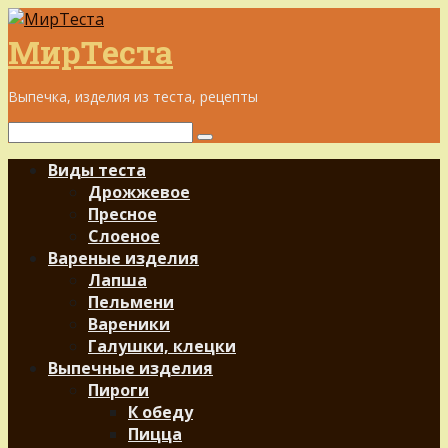
Перейти
к
МирТеста
контенту
Выпечка, изделия из теста, рецепты
Поиск:
Виды теста
Дрожжевое
Пресное
Слоеное
Вареные изделия
Лапша
Пельмени
Вареники
Галушки, клецки
Выпечные изделия
Пироги
К обеду
Пицца