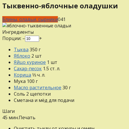
Тыквенно-яблочные оладушки
Блины, оладьи, сырники
0
41
Ингредиенты
Порции:
–
+
Тыква
350
г
Яблоко
2
шт
Яйцо куриное
1
шт
Сахар-песок
1.5
ст. л.
Корица
⅓
ч. л.
Мука
100
г
Масло растительное
30
г
Соль
2
щепотки
Сметана и мёд для подачи
Шаги
45 мин.
Печать
Очистить тыкву от кожуры и семян.