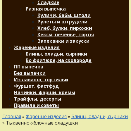
Сладкие
Разная выпечка
Куличи, бабы, штоли
Рулеты и штрудели
Хлеб, булки, пирожки
Кексы, печенье, торты
Запеканки и закуски
Жареные изделия
Блины, оладьи, сырники
Во фритюре, на сковороде
ПП выпечка
Без выпечки
Из лаваша, тортильи
Фуршет, фастфуд
Начинки, фарши, кремы
Трайфлы, десерты
Правила и советы
Главная
»
Жареные изделия
»
Блины, оладьи, сырники
»
Тыквенно-яблочные оладушки