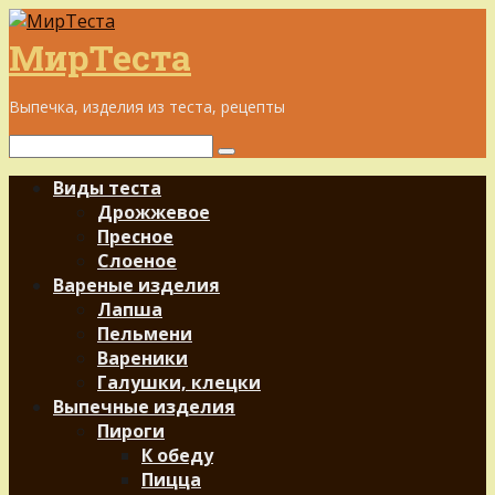
Перейти
к
МирТеста
контенту
Выпечка, изделия из теста, рецепты
Поиск:
Виды теста
Дрожжевое
Пресное
Слоеное
Вареные изделия
Лапша
Пельмени
Вареники
Галушки, клецки
Выпечные изделия
Пироги
К обеду
Пицца