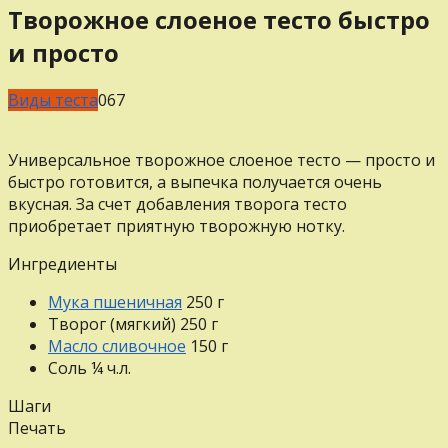
Творожное слоеное тесто быстро
и просто
Виды теста
0
67
Универсальное творожное слоеное тесто — просто и
быстро готовится, а выпечка получается очень
вкусная. За счет добавления творога тесто
приобретает приятную творожную нотку.
Ингредиенты
Мука пшеничная
250
г
Творог (мягкий)
250
г
Масло сливочное
150
г
Соль
¼
ч.л.
Шаги
Печать