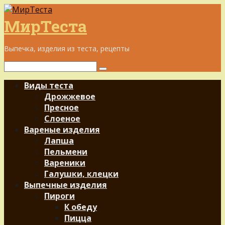
Перейти
к
МирТеста
контенту
Выпечка, изделия из теста, рецепты
Поиск:
Виды теста
Дрожжевое
Пресное
Слоеное
Вареные изделия
Лапша
Пельмени
Вареники
Галушки, клецки
Выпечные изделия
Пироги
К обеду
Пицца