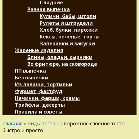
Сладкие
Разная выпечка
Куличи, бабы, штоли
Рулеты и штрудели
Хлеб, булки, пирожки
Кексы, печенье, торты
Запеканки и закуски
Жареные изделия
Блины, оладьи, сырники
Во фритюре, на сковороде
ПП выпечка
Без выпечки
Из лаваша, тортильи
Фуршет, фастфуд
Начинки, фарши, кремы
Трайфлы, десерты
Правила и советы
Главная
»
Виды теста
»
Творожное слоеное тесто
быстро и просто