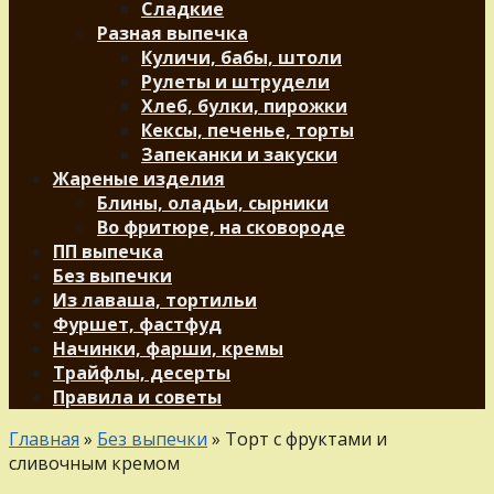
Сладкие
Разная выпечка
Куличи, бабы, штоли
Рулеты и штрудели
Хлеб, булки, пирожки
Кексы, печенье, торты
Запеканки и закуски
Жареные изделия
Блины, оладьи, сырники
Во фритюре, на сковороде
ПП выпечка
Без выпечки
Из лаваша, тортильи
Фуршет, фастфуд
Начинки, фарши, кремы
Трайфлы, десерты
Правила и советы
Главная
»
Без выпечки
»
Торт с фруктами и
сливочным кремом