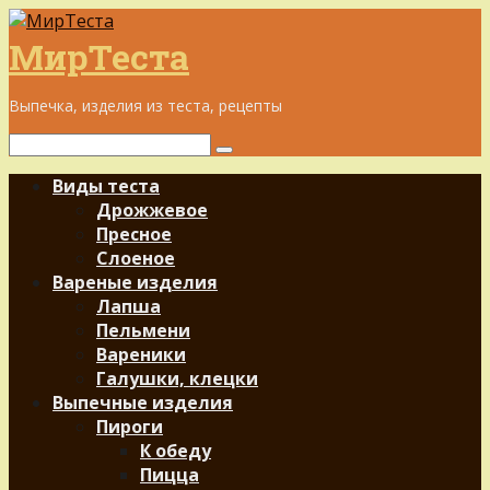
Перейти
к
МирТеста
контенту
Выпечка, изделия из теста, рецепты
Поиск:
Виды теста
Дрожжевое
Пресное
Слоеное
Вареные изделия
Лапша
Пельмени
Вареники
Галушки, клецки
Выпечные изделия
Пироги
К обеду
Пицца