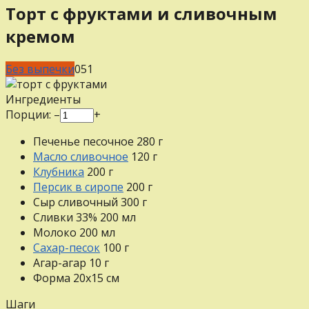
Торт с фруктами и сливочным
кремом
Без выпечки
0
51
Ингредиенты
Порции:
–
+
Печенье песочное
280
г
Масло сливочное
120
г
Клубника
200
г
Персик в сиропе
200
г
Сыр сливочный
300
г
Сливки 33%
200
мл
Молоко
200
мл
Сахар-песок
100
г
Агар-агар
10
г
Форма 20х15 см
Шаги