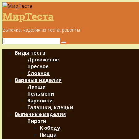
Перейти
к
МирТеста
контенту
Выпечка, изделия из теста, рецепты
Поиск:
Виды теста
Дрожжевое
Пресное
Слоеное
Вареные изделия
Лапша
Пельмени
Вареники
Галушки, клецки
Выпечные изделия
Пироги
К обеду
Пицца