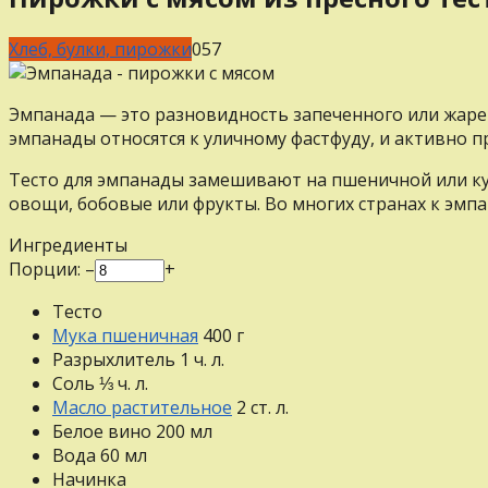
Хлеб, булки, пирожки
0
57
Эмпанада — это разновидность запеченного или жарен
эмпанады относятся к уличному фастфуду, и активно п
Тесто для эмпанады замешивают на пшеничной или кук
овощи, бобовые или фрукты. Во многих странах к эмпа
Ингредиенты
Порции:
–
+
Тесто
Мука пшеничная
400
г
Разрыхлитель
1
ч. л.
Соль
⅓
ч. л.
Масло растительное
2
ст. л.
Белое вино
200
мл
Вода
60
мл
Начинка