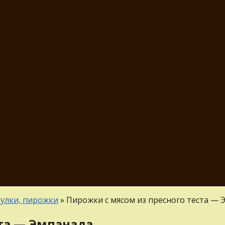
булки, пирожки
»
Пирожки с мясом из пресного теста — 
ста — Эмпанада