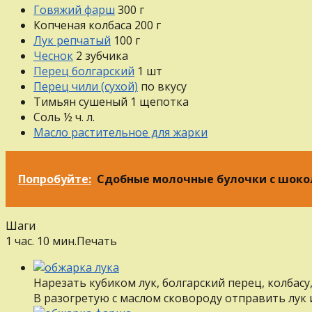
Говяжий фарш
300
г
Копченая колбаса
200
г
Лук репчатый
100
г
Чеснок
2
зубчика
Перец болгарский
1
шт
Перец чили (сухой)
по вкусу
Тимьян сушеный
1
щепотка
Соль
½
ч. л.
Масло растительное для жарки
Попробуйте:
Сдобные молочные булочки с шок
Шаги
1 час. 10 мин.
Печать
Нарезать кубиком лук, болгарский перец, колбасу
В разогретую с маслом сковороду отправить лук