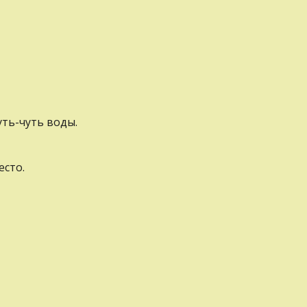
уть-чуть воды.
есто.