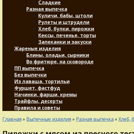
Сладкие
Разная выпечка
Куличи, бабы, штоли
Рулеты и штрудели
Хлеб, булки, пирожки
Кексы, печенье, торты
Запеканки и закуски
Жареные изделия
Блины, оладьи, сырники
Во фритюре, на сковороде
ПП выпечка
Без выпечки
Из лаваша, тортильи
Фуршет, фастфуд
Начинки, фарши, кремы
Трайфлы, десерты
Правила и советы
Главная
»
Выпечные изделия
»
Разная выпечка
»
Хлеб, 
Пирожки с мясом из пресного те