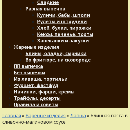
Сладкие
Разная выпечка
Куличи, бабы, штоли
Рулеты и штрудели
Хлеб, булки, пирожки
Кексы, печенье, торты
Запеканки и закуски
Жареные изделия
Блины, оладьи, сырники
Во фритюре, на сковороде
ПП выпечка
Без выпечки
Из лаваша, тортильи
Фуршет, фастфуд
Начинки, фарши, кремы
Трайфлы, десерты
Правила и советы
Главная
»
Вареные изделия
»
Лапша
»
Блинная паста в
сливочно-малиновом соусе