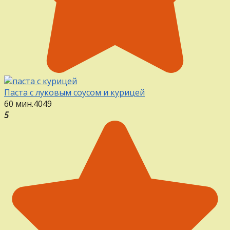
Паста с луковым соусом и курицей
60 мин.
4
0
49
5