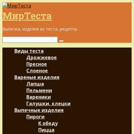
Перейти
к
МирТеста
контенту
Выпечка, изделия из теста, рецепты
Поиск:
Виды теста
Дрожжевое
Пресное
Слоеное
Вареные изделия
Лапша
Пельмени
Вареники
Галушки, клецки
Выпечные изделия
Пироги
К обеду
Пицца