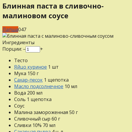
Блинная паста в сливочно-
малиновом соусе
Лапша
0
47
Ингредиенты
Порции:
–
+
Тесто
Яйцо куриное
1
шт
Мука
150
г
Сахар-песок
1
щепотка
Масло подсолнечное
10
мл
Вода
200
мл
Соль
1
щепотка
Соус
Малина замороженная
50
г
Сливочный сыр
60
г
Сливки 10%
70
мл
Сахарная пудра
4
ч. л.