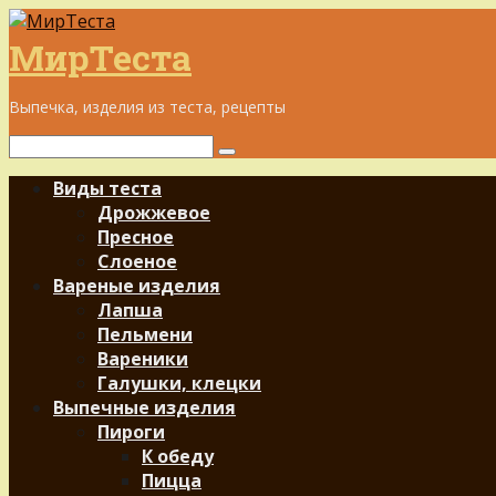
Перейти
к
МирТеста
контенту
Выпечка, изделия из теста, рецепты
Поиск:
Виды теста
Дрожжевое
Пресное
Слоеное
Вареные изделия
Лапша
Пельмени
Вареники
Галушки, клецки
Выпечные изделия
Пироги
К обеду
Пицца