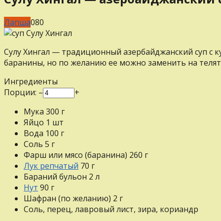
Лапша
0
80
Сулу Хингал — традиционный азербайджанский суп с ку
баранины, но по желанию ее можно заменить на теляти
Ингредиенты
Порции:
–
+
Мука
300
г
Яйцо
1
шт
Вода
100
г
Соль
5
г
Фарш или мясо (баранина)
260
г
Лук репчатый
70
г
Бараний бульон
2
л
Нут
90
г
Шафран (по желанию)
2
г
Соль, перец, лавровый лист, зира, кориандр