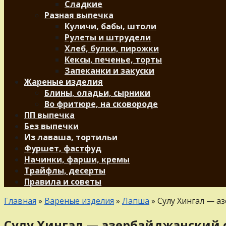
Сладкие
Разная выпечка
Куличи, бабы, штоли
Рулеты и штрудели
Хлеб, булки, пирожки
Кексы, печенье, торты
Запеканки и закуски
Жареные изделия
Блины, оладьи, сырники
Во фритюре, на сковороде
ПП выпечка
Без выпечки
Из лаваша, тортильи
Фуршет, фастфуд
Начинки, фарши, кремы
Трайфлы, десерты
Правила и советы
Главная
»
Вареные изделия
»
Лапша
»
Сулу Хингал — а
Сулу Хингал — азербайджанский 