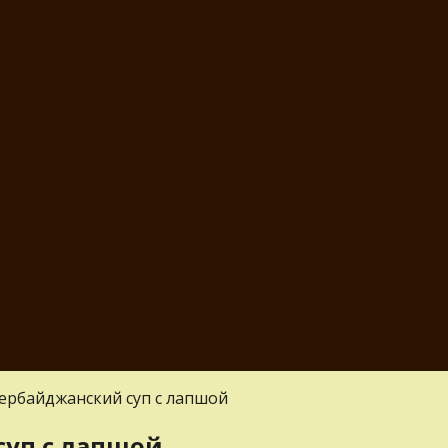
зербайджанский суп с лапшой
суп с лапшой