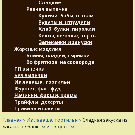
Сладкие
Разная выпечка
Куличи, бабы, штоли
Рулеты и штрудели
Хлеб, булки, пирожки
Кексы, печенье, торты
Запеканки и закуски
Жареные изделия
Блины, оладьи, сырники
Во фритюре, на сковороде
ПП выпечка
Без выпечки
Из лаваша, тортильи
Фуршет, фастфуд
Начинки, фарши, кремы
Трайфлы, десерты
Правила и советы
Главная
»
Из лаваша, тортильи
»
Сладкая закуска из
лаваша с яблоком и творогом