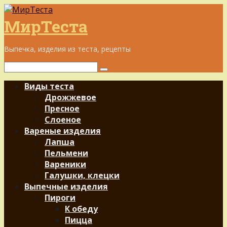
Перейти
к
МирТеста
контенту
Выпечка, изделия из теста, рецепты
Поиск:
Виды теста
Дрожжевое
Пресное
Слоеное
Вареные изделия
Лапша
Пельмени
Вареники
Галушки, клецки
Выпечные изделия
Пироги
К обеду
Пицца