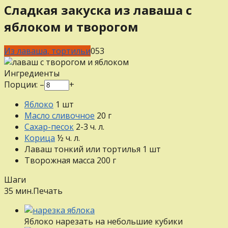
Сладкая закуска из лаваша с
яблоком и творогом
Из лаваша, тортильи
0
53
Ингредиенты
Порции:
–
+
Яблоко
1
шт
Масло сливочное
20
г
Сахар-песок
2-3
ч. л.
Корица
½
ч. л.
Лаваш тонкий или тортилья
1
шт
Творожная масса
200
г
Шаги
35 мин.
Печать
Яблоко нарезать на небольшие кубики