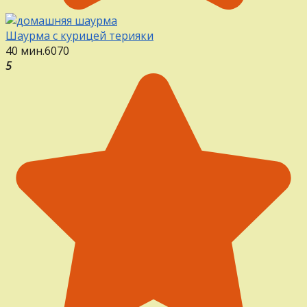
Шаурма с курицей терияки
40 мин.
6
0
70
5