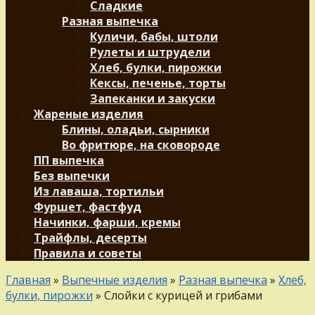
Сладкие
Разная выпечка
Куличи, бабы, штоли
Рулеты и штрудели
Хлеб, булки, пирожки
Кексы, печенье, торты
Запеканки и закуски
Жареные изделия
Блины, оладьи, сырники
Во фритюре, на сковороде
ПП выпечка
Без выпечки
Из лаваша, тортильи
Фуршет, фастфуд
Начинки, фарши, кремы
Трайфлы, десерты
Правила и советы
Главная
»
Выпечные изделия
»
Разная выпечка
»
Хлеб,
булки, пирожки
»
Слойки с курицей и грибами