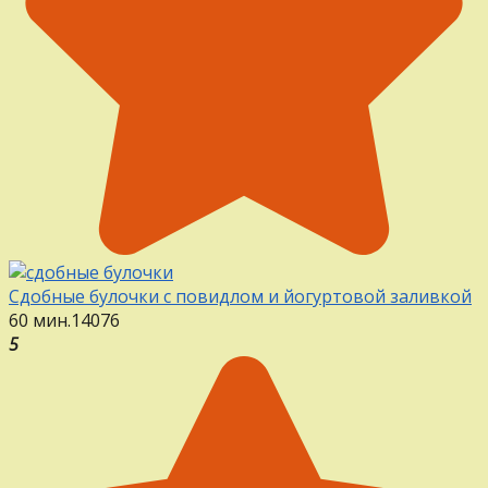
Сдобные булочки с повидлом и йогуртовой заливкой
60 мин.
14
0
76
5