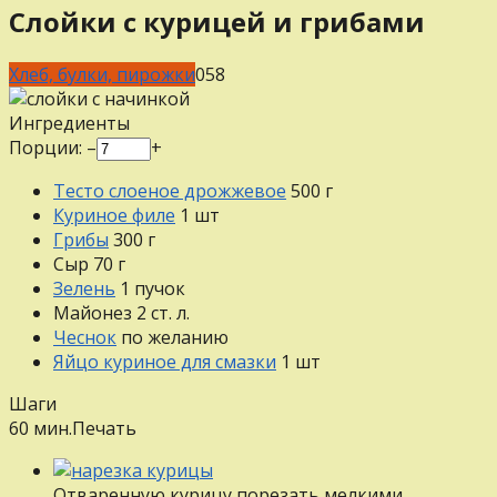
Слойки с курицей и грибами
Хлеб, булки, пирожки
0
58
Ингредиенты
Порции:
–
+
Тесто слоеное дрожжевое
500
г
Куриное филе
1
шт
Грибы
300
г
Сыр
70
г
Зелень
1
пучок
Майонез
2
ст. л.
Чеснок
по желанию
Яйцо куриное для смазки
1
шт
Шаги
60 мин.
Печать
Отваренную курицу порезать мелкими