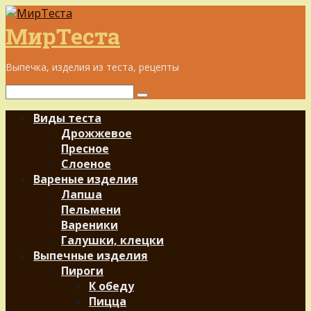
Перейти
к
МирТеста
контенту
Выпечка, изделия из теста, рецепты
Поиск:
Виды теста
Дрожжевое
Пресное
Слоеное
Вареные изделия
Лапша
Пельмени
Вареники
Галушки, клецки
Выпечные изделия
Пироги
К обеду
Пицца