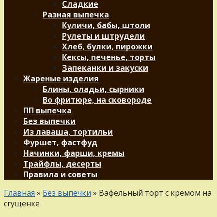
Сладкие
Разная выпечка
Куличи, бабы, штоли
Рулеты и штрудели
Хлеб, булки, пирожки
Кексы, печенье, торты
Запеканки и закуски
Жареные изделия
Блины, оладьи, сырники
Во фритюре, на сковороде
ПП выпечка
Без выпечки
Из лаваша, тортильи
Фуршет, фастфуд
Начинки, фарши, кремы
Трайфлы, десерты
Правила и советы
Главная
»
Без выпечки
»
Вафельный торт с кремом на
сгущенке