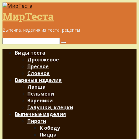
Перейти
к
МирТеста
контенту
Выпечка, изделия из теста, рецепты
Поиск:
Виды теста
Дрожжевое
Пресное
Слоеное
Вареные изделия
Лапша
Пельмени
Вареники
Галушки, клецки
Выпечные изделия
Пироги
К обеду
Пицца