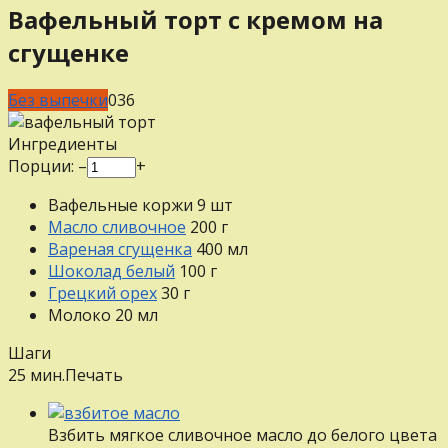
Вафельный торт с кремом на
сгущенке
Без выпечки
0
36
Ингредиенты
Порции:
–
+
Вафельные коржи
9
шт
Масло сливочное
200
г
Вареная сгущенка
400
мл
Шоколад белый
100
г
Грецкий орех
30
г
Молоко
20
мл
Шаги
25 мин.
Печать
Взбить мягкое сливочное масло до белого цвета