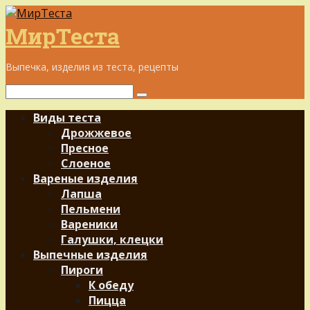
Перейти
к
МирТеста
контенту
Выпечка, изделия из теста, рецепты
Поиск:
Виды теста
Дрожжевое
Пресное
Слоеное
Вареные изделия
Лапша
Пельмени
Вареники
Галушки, клецки
Выпечные изделия
Пироги
К обеду
Пицца