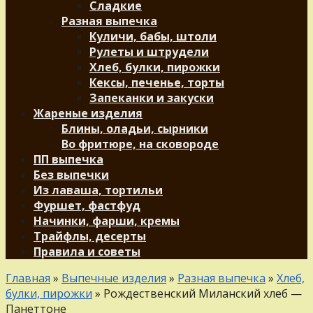
Сладкие
Разная выпечка
Куличи, бабы, штоли
Рулеты и штрудели
Хлеб, булки, пирожки
Кексы, печенье, торты
Запеканки и закуски
Жареные изделия
Блины, оладьи, сырники
Во фритюре, на сковороде
ПП выпечка
Без выпечки
Из лаваша, тортильи
Фуршет, фастфуд
Начинки, фарши, кремы
Трайфлы, десерты
Правила и советы
Главная
»
Выпечные изделия
»
Разная выпечка
»
Хлеб,
булки, пирожки
»
Рождественский Миланский хлеб —
Панеттоне