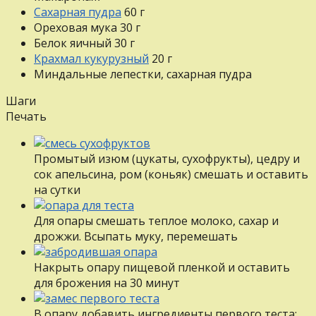
Сахарная пудра
60
г
Ореховая мука
30
г
Белок яичный
30
г
Крахмал кукурузный
20
г
Миндальные лепестки, сахарная пудра
Шаги
Печать
Промытый изюм (цукаты, сухофрукты), цедру и
сок апельсина, ром (коньяк) смешать и оставить
на сутки
Для опары смешать теплое молоко, сахар и
дрожжи. Всыпать муку, перемешать
Накрыть опару пищевой пленкой и оставить
для брожения на 30 минут
В опару добавить ингредиенты первого теста: