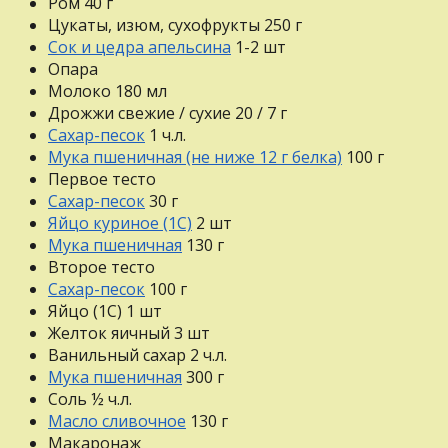
Ром
40
г
Цукаты, изюм, сухофрукты
250
г
Сок и цедра апельсина
1-2
шт
Опара
Молоко
180
мл
Дрожжи свежие / сухие
20 / 7
г
Сахар-песок
1
ч.л.
Мука пшеничная (не ниже 12 г белка)
100
г
Первое тесто
Сахар-песок
30
г
Яйцо куриное (1С)
2
шт
Мука пшеничная
130
г
Второе тесто
Сахар-песок
100
г
Яйцо (1С)
1
шт
Желток яичный
3
шт
Ванильный сахар
2
ч.л.
Мука пшеничная
300
г
Соль
½
ч.л.
Масло сливочное
130
г
Макаронаж