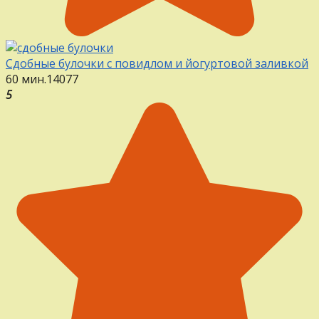
Сдобные булочки с повидлом и йогуртовой заливкой
60 мин.
14
0
77
5