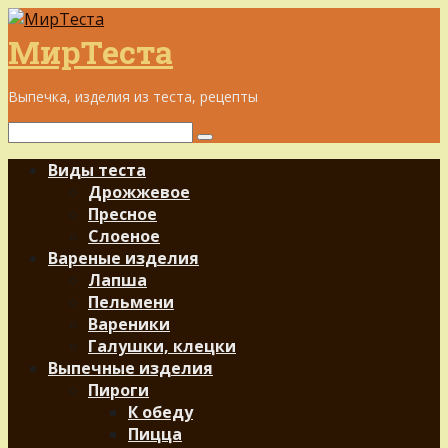
Перейти
к
МирТеста
контенту
Выпечка, изделия из теста, рецепты
Поиск:
Виды теста
Дрожжевое
Пресное
Слоеное
Вареные изделия
Лапша
Пельмени
Вареники
Галушки, клецки
Выпечные изделия
Пироги
К обеду
Пицца