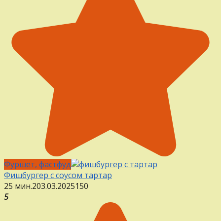
Фуршет, фастфуд
Фишбургер с соусом тартар
25 мин.
2
03.03.2025
1
50
5