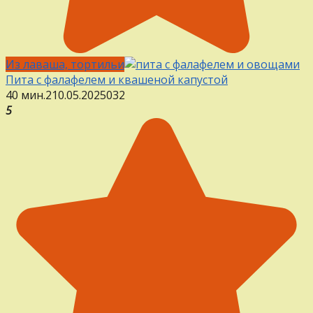
Из лаваша, тортильи
Пита с фалафелем и квашеной капустой
40 мин.
2
10.05.2025
0
32
5