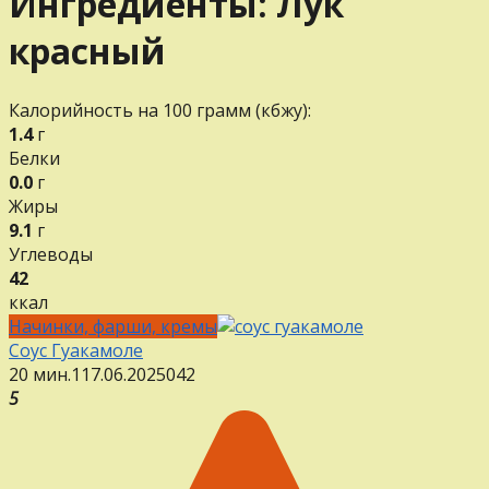
Ингредиенты:
Лук
красный
Калорийность на 100 грамм (кбжу):
1.4
г
Белки
0.0
г
Жиры
9.1
г
Углеводы
42
ккал
Начинки, фарши, кремы
Соус Гуакамоле
20 мин.
1
17.06.2025
0
42
5