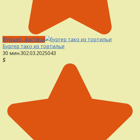
Фуршет, фастфуд
Бургер тако из тортильи
30 мин.
3
02.03.2025
0
43
5