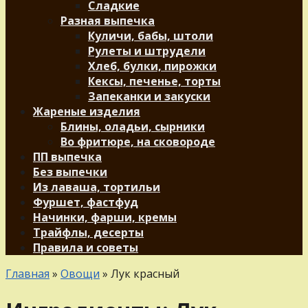
Сладкие
Разная выпечка
Куличи, бабы, штоли
Рулеты и штрудели
Хлеб, булки, пирожки
Кексы, печенье, торты
Запеканки и закуски
Жареные изделия
Блины, оладьи, сырники
Во фритюре, на сковороде
ПП выпечка
Без выпечки
Из лаваша, тортильи
Фуршет, фастфуд
Начинки, фарши, кремы
Трайфлы, десерты
Правила и советы
Главная
»
Овощи
»
Лук красный