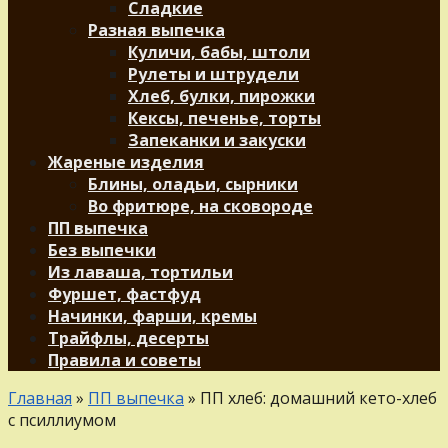
Сладкие
Разная выпечка
Куличи, бабы, штоли
Рулеты и штрудели
Хлеб, булки, пирожки
Кексы, печенье, торты
Запеканки и закуски
Жареные изделия
Блины, оладьи, сырники
Во фритюре, на сковороде
ПП выпечка
Без выпечки
Из лаваша, тортильи
Фуршет, фастфуд
Начинки, фарши, кремы
Трайфлы, десерты
Правила и советы
Главная
»
ПП выпечка
»
ПП хлеб: домашний кето-хлеб
с псиллиумом