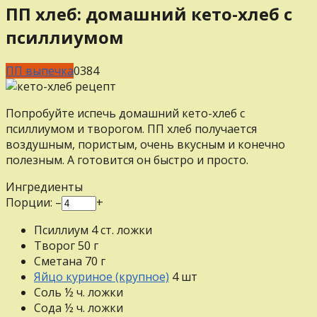
ПП хлеб: домашний кето-хлеб с
псиллиумом
ПП выпечка
0
384
Попробуйте испечь домашний кето-хлеб с
псиллиумом и творогом. ПП хлеб получается
воздушным, пористым, очень вкусным и конечно
полезным. А готовится он быстро и просто.
Ингредиенты
Порции:
–
+
Псиллиум
4
ст. ложки
Творог
50
г
Сметана
70
г
Яйцо куриное (крупное)
4
шт
Соль
½
ч. ложки
Сода
½
ч. ложки