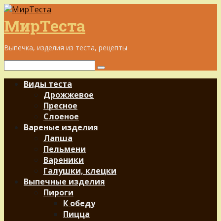
Перейти
к
МирТеста
контенту
Выпечка, изделия из теста, рецепты
Поиск:
Виды теста
Дрожжевое
Пресное
Слоеное
Вареные изделия
Лапша
Пельмени
Вареники
Галушки, клецки
Выпечные изделия
Пироги
К обеду
Пицца